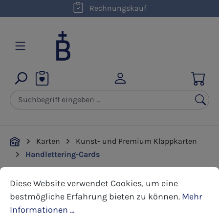
Rechnungskauf
Zum Hauptinhalt springen
Karten
Kunst- und Premium Klappkarten
Handlettering-Cards
Cookie-Voreinstellungen
Diese Website verwendet Cookies, um eine bestmöglic
Diese Website verwendet Cookies, um eine
Bildergalerie überspringen
bestmögliche Erfahrung bieten zu können.
Mehr
Informationen ...