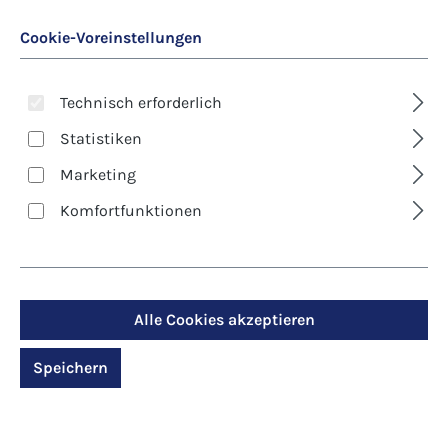
Cookie-Voreinstellungen
Technisch erforderlich
Statistiken
Marketing
Art. Nr.:
8365D
Komfortfunktionen
Klappkarte -
Glückwünsche -
Wertvoll
Alle Cookies akzeptieren
Speichern
Regulärer Preis:
2,90 €
Preise inkl. MwSt. zzgl. Versandkosten