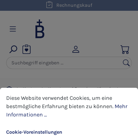
kostenloser Versand innerhalb D ab 50,00 €
Rechnungskauf
Zum Hauptinhalt springen
Karten
Kunst- und Premium Klappkarten
Cookie-Voreinstellungen
Diese Website verwendet Cookies, um eine bestmöglic
Taufe
Diese Website verwendet Cookies, um eine
bestmögliche Erfahrung bieten zu können.
Mehr
Informationen ...
Bildergalerie überspringen
Cookie-Voreinstellungen