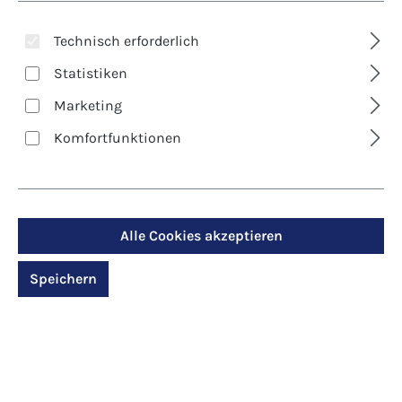
Technisch erforderlich
Statistiken
Marketing
Komfortfunktionen
Art. Nr.:
7043D
Klappkarte -
Alle Cookies akzeptieren
Sonnenblumen
Speichern
Regulärer Preis:
2,90 €
Preise inkl. MwSt. zzgl. Versandkosten
Produktdetails anzeigen