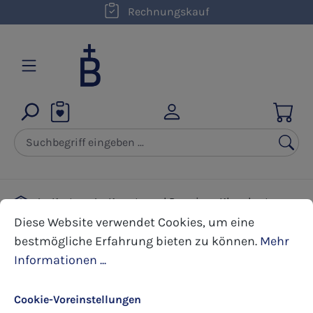
kostenloser Versand innerhalb D ab 50,00 €
Rechnungskauf
Zum Hauptinhalt springen
Karten
Kunst- und Premium Klappkarten
Cookie-Voreinstellungen
Diese Website verwendet Cookies, um eine bestmöglic
Geburtstag
Diese Website verwendet Cookies, um eine
bestmögliche Erfahrung bieten zu können.
Mehr
Informationen ...
Bildergalerie überspringen
Cookie-Voreinstellungen