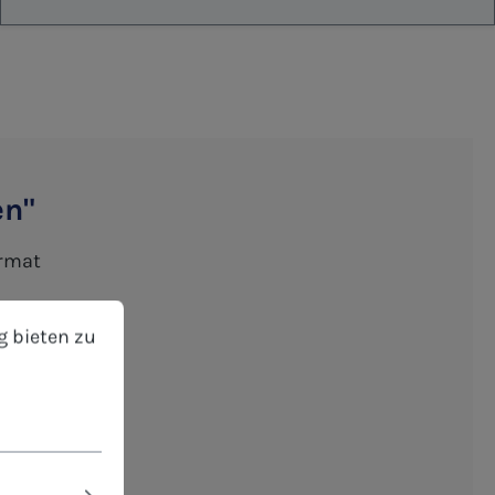
en"
ormat
bieten zu können.
Mehr Informationen ...
n
g bieten zu
Einzelwünsche