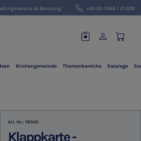
ellungsservice & Beratung
+49 (0) 7466 / 17-228
deen
Kirchengemeinde
Themenbereiche
Kataloge
So
Art. Nr.:
7834D
Klappkarte -