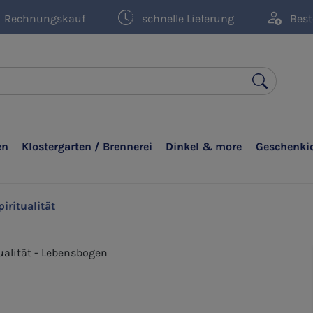
Rechnungskauf
schnelle Lieferung
Best
en
Klostergarten / Brennerei
Dinkel & more
Geschenki
piritualität