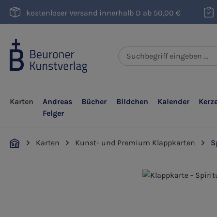
m Hauptinhalt springen
Zur Suche springen
Zur Hauptnavigation springen
kostenloser Versand innerhalb D ab 50,00 €
Karten
Andreas
Bücher
Bildchen
Kalender
Kerz
Felger
Karten
Kunst- und Premium Klappkarten
S
Bildergalerie überspringen