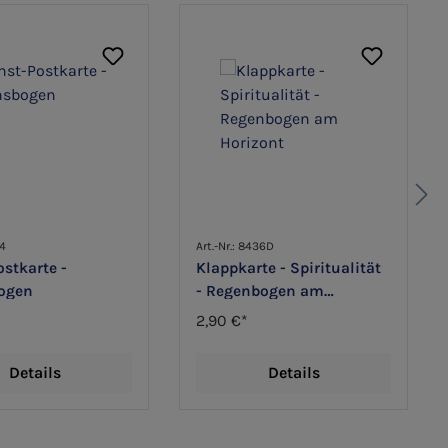
34
Art.-Nr.: 8436D
stkarte -
Klappkarte - Spiritualität
ogen
- Regenbogen am
Horizont
2,90 €*
Details
Details