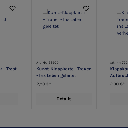
Art.-Nr.: 8490D
Art.-Nr.: 73
r - Trost
Kunst-Klappkarte - Trauer
Klappkar
- Ins Leben geleitet
Aufbruch
Verheiß
2,90 €*
2,90 €*
Details