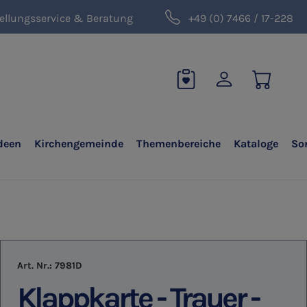
ellungsservice & Beratung
+49 (0) 7466 / 17-228
deen
Kirchengemeinde
Themenbereiche
Kataloge
So
Art. Nr.:
7981D
Klappkarte - Trauer -