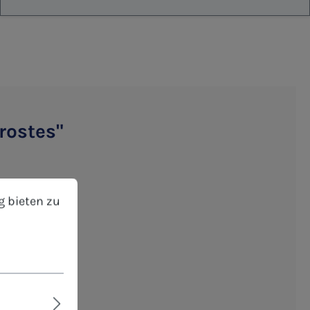
rostes"
bieten zu können.
Mehr Informationen ...
g bieten zu
eibbar