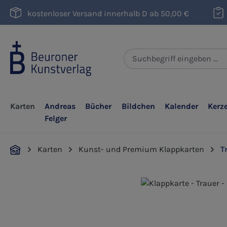
m Hauptinhalt springen
Zur Suche springen
Zur Hauptnavigation springen
kostenloser Versand innerhalb D ab 50,00 €
Karten
Andreas
Bücher
Bildchen
Kalender
Kerz
Felger
Karten
Kunst- und Premium Klappkarten
T
Bildergalerie überspringen