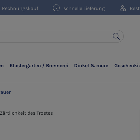
Rechnungskauf
schnelle Lieferung
Best
en
Klostergarten / Brennerei
Dinkel & more
Geschenki
rauer