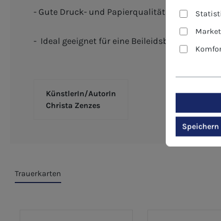
- Gute Druck- und Papierqualität - Der Umsc
Statis
Market
- Ideal geeignet für eine Beileidsbekundung p
Komfor
KünstlerIn/AutorIn
Christa Zenzes
Speichern
Trauerkarten
Produktgalerie überspringen