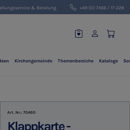
ellungsservice & Beratung
+49 (0) 7466 / 17-228
deen
Kirchengemeinde
Themenbereiche
Kataloge
So
Art. Nr.:
7049D
Klappkarte -