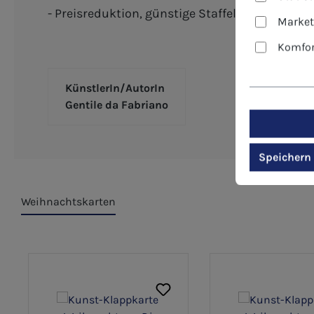
- Preisreduktion, günstige Staffelpreise - De
Market
Komfor
KünstlerIn/AutorIn
Gentile da Fabriano
Speichern
Weihnachtskarten
Produktgalerie überspringen