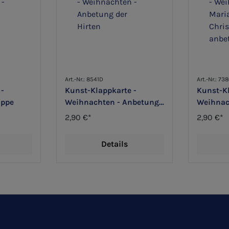
Art.-Nr.: 8541D
Art.-Nr.: 73
 -
Kunst-Klappkarte -
Kunst-Kl
ippe
Weihnachten - Anbetung
Weihnac
der Hirten
Christk
2,90 €*
2,90 €*
Details