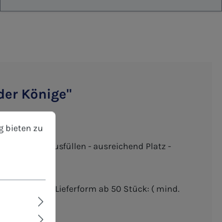
der Könige"
format
bieten zu können.
Mehr Informationen ...
g bieten zu
 - Einfaches Ausfüllen - ausreichend Platz -
Einzelwünsche - Lieferform ab 50 Stück: ( mind.