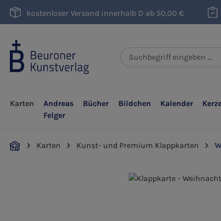
m Hauptinhalt springen
Zur Suche springen
Zur Hauptnavigation springen
kostenloser Versand innerhalb D ab 50,00 €
Karten
Andreas
Bücher
Bildchen
Kalender
Kerz
Felger
Karten
Kunst- und Premium Klappkarten
W
Bildergalerie überspringen