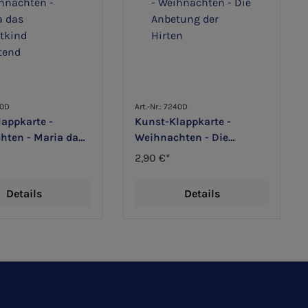
80D
Art.-Nr.: 7240D
appkarte -
Kunst-Klappkarte -
hten - Maria das
Weihnachten - Die
ind anbetend
Anbetung der Hirten
2,90 €*
Details
Details