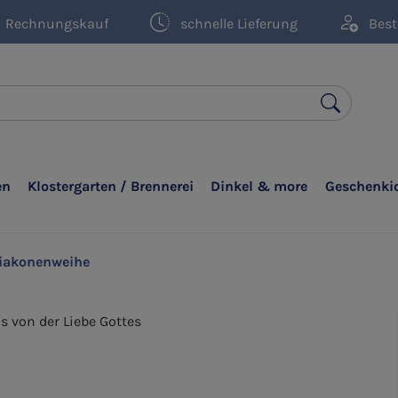
Rechnungskauf
schnelle Lieferung
Best
en
Klostergarten / Brennerei
Dinkel & more
Geschenki
iakonenweihe