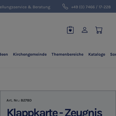
ellungsservice & Beratung
+49 (0) 7466 / 17-228
deen
Kirchengemeinde
Themenbereiche
Kataloge
So
Art. Nr.:
8278D
Klappkarte - Zeugnis