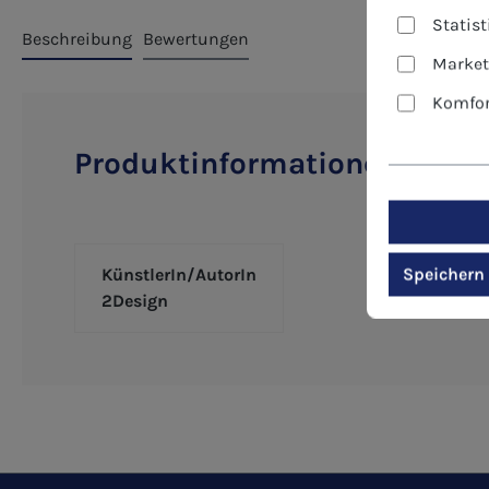
Statis
Beschreibung
Bewertungen
Market
Komfor
Produktinformationen "Klapp
Speichern
KünstlerIn/AutorIn
2Design