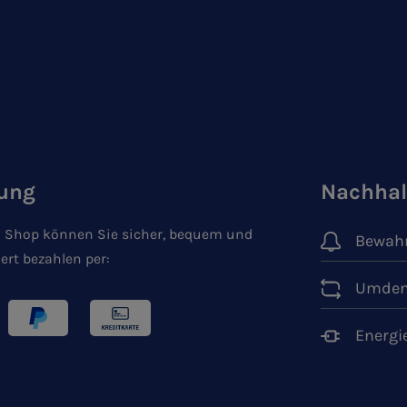
ung
Nachhal
 Shop können Sie sicher, bequem und
Bewahr
ert bezahlen per:
Umden
Energi