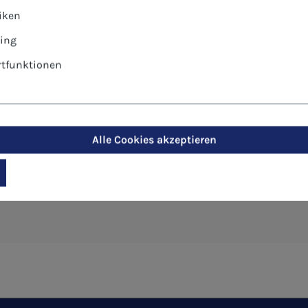
tiken
ing
tfunktionen
karte - Zeugnis von der Liebe Got
Alle Cookies akzeptieren