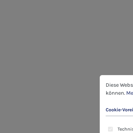
Cookie-Voreins
Diese Website
Diese Webs
können.
Me
Cookie-Vore
Technis