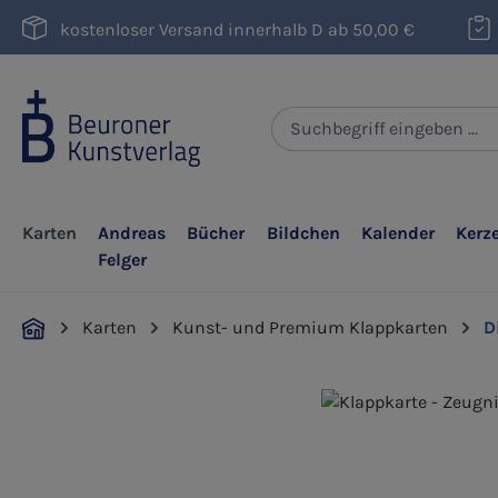
m Hauptinhalt springen
Zur Suche springen
Zur Hauptnavigation springen
kostenloser Versand innerhalb D ab 50,00 €
Karten
Andreas
Bücher
Bildchen
Kalender
Kerz
Felger
Karten
Kunst- und Premium Klappkarten
D
Bildergalerie überspringen