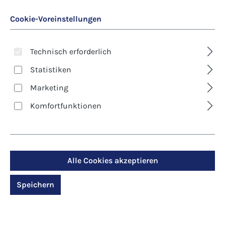
Cookie-Voreinstellungen
Technisch erforderlich
Statistiken
Marketing
Art. Nr.:
8600D
Komfortfunktionen
Kunst-Klappkarte -
Andreas Felger - Engel
des Friedens
Alle Cookies akzeptieren
Speichern
Regulärer Preis:
2,90 €
Preise inkl. MwSt. zzgl. Versandkosten