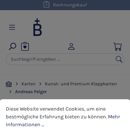
Rechnungskauf
Zum Hauptinhalt springen
Karten
Kunst- und Premium Klappkarten
Andreas Felger
Cookie-Voreinstellungen
Diese Website verwendet Cookies, um eine bestmöglic
Diese Website verwendet Cookies, um eine
Bildergalerie überspringen
bestmögliche Erfahrung bieten zu können.
Mehr
Informationen ...