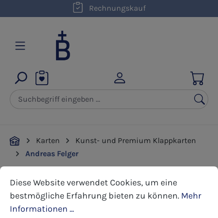
Rechnungskauf
Zum Hauptinhalt springen
Karten
Kunst- und Premium Klappkarten
Andreas Felger
Cookie-Voreinstellungen
Diese Website verwendet Cookies, um eine bestmöglic
Diese Website verwendet Cookies, um eine
Bildergalerie überspringen
bestmögliche Erfahrung bieten zu können.
Mehr
Informationen ...