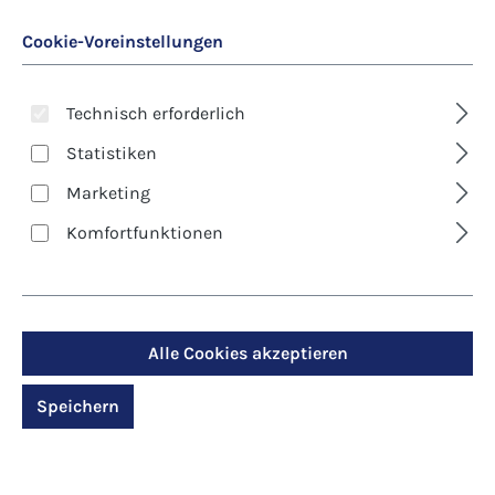
Cookie-Voreinstellungen
Technisch erforderlich
Statistiken
Marketing
Art. Nr.:
8629D
Komfortfunktionen
Kunst-Klappkarte -
Andreas Felger -
Margeriten
Alle Cookies akzeptieren
Speichern
Regulärer Preis:
2,90 €
Preise inkl. MwSt. zzgl. Versandkosten