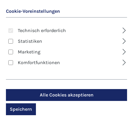
Cookie-Voreinstellungen
Technisch erforderlich
Statistiken
Marketing
Art. Nr.:
8631D
Komfortfunktionen
Kunst-Klappkarte -
Andreas Felger -
Sommertulpe
Alle Cookies akzeptieren
Speichern
Regulärer Preis:
2,90 €
Preise inkl. MwSt. zzgl. Versandkosten