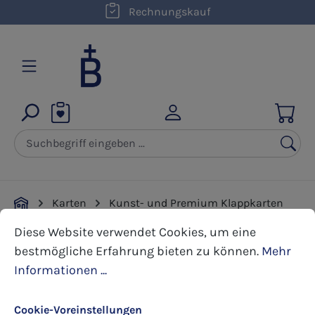
kostenloser Versand innerhalb D ab 50,00 €
Rechnungskauf
Zum Hauptinhalt springen
Karten
Kunst- und Premium Klappkarten
Cookie-Voreinstellungen
Diese Website verwendet Cookies, um eine bestmöglic
Erstkommunion
Diese Website verwendet Cookies, um eine
bestmögliche Erfahrung bieten zu können.
Mehr
Bildergalerie überspringen
Informationen ...
Cookie-Voreinstellungen