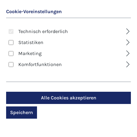
Cookie-Voreinstellungen
Technisch erforderlich
Statistiken
Marketing
Art. Nr.:
7150D
Komfortfunktionen
Kunst-Klappkarte -
Erstkommunion -
Weg zum Leben
Alle Cookies akzeptieren
Speichern
Regulärer Preis:
2,90 €
Preise inkl. MwSt. zzgl. Versandkosten