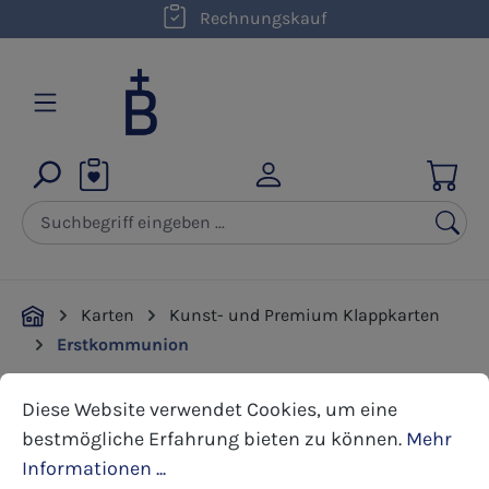
kostenloser Versand innerhalb D ab 50,00 €
Rechnungskauf
Zum Hauptinhalt springen
Karten
Kunst- und Premium Klappkarten
Erstkommunion
Cookie-Voreinstellungen
Diese Website verwendet Cookies, um eine bestmöglic
Diese Website verwendet Cookies, um eine
Bildergalerie überspringen
bestmögliche Erfahrung bieten zu können.
Mehr
Informationen ...