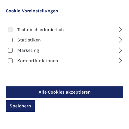
Cookie-Voreinstellungen
Technisch erforderlich
Statistiken
Marketing
Art. Nr.:
8619D
Komfortfunktionen
Kunst-Klappkarte -
Geburtstag - Gottes
Segen für Dich
Alle Cookies akzeptieren
Speichern
Regulärer Preis:
2,90 €
Preise inkl. MwSt. zzgl. Versandkosten