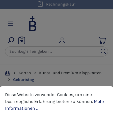
Rechnungskauf
Zum Hauptinhalt springen
Karten
Kunst- und Premium Klappkarten
Geburtstag
Cookie-Voreinstellungen
Diese Website verwendet Cookies, um eine bestmöglic
Diese Website verwendet Cookies, um eine
Bildergalerie überspringen
bestmögliche Erfahrung bieten zu können.
Mehr
Informationen ...