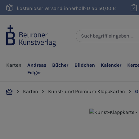
m Hauptinhalt springen
Zur Suche springen
Zur Hauptnavigation springen
kostenloser Versand innerhalb D ab 50,00 €
Karten
Andreas
Bücher
Bildchen
Kalender
Kerz
Felger
Karten
Kunst- und Premium Klappkarten
G
Bildergalerie überspringen