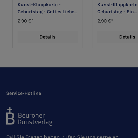
Kunst-Klappkarte -
Kunst-Klappkarte
Geburtstag - Gottes Liebe
Geburtstag - Ein
sei ein Segen
besonderer Gruß f
2,90 €*
2,90 €*
Details
Details
Service-Hotline
Fall Sie Fragen haben, rufen Sie uns gerne an.