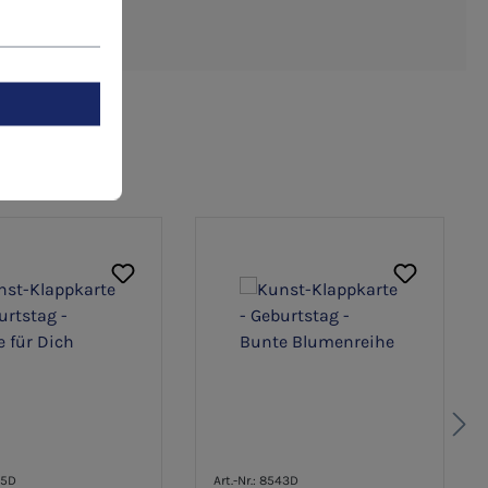
55D
Art.-Nr.: 8543D