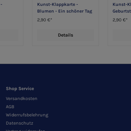
 -
Kunst-Klappkarte -
Kunst-Kl
Blumen - Ein schöner Tag
Geburtst
ür Dich
Dich
2,90 €*
2,90 €*
Details
Shop Service
Versandkosten
AGB
Widerrufsbelehrung
Datenschutz