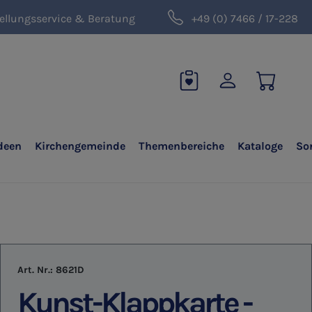
ellungsservice & Beratung
+49 (0) 7466 / 17-228
deen
Kirchengemeinde
Themenbereiche
Kataloge
So
Art. Nr.:
8621D
Kunst-Klappkarte -