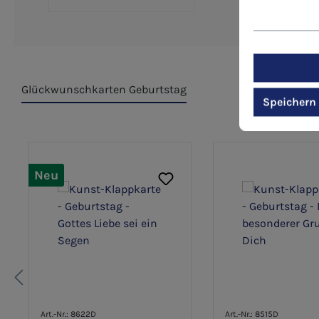
Glückwunschkarten Geburtstag
Speichern
Produktgalerie überspringen
Neu
Art.-Nr.: 8622D
Art.-Nr.: 8515D