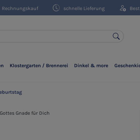
Rechnungskauf
schnelle Lieferung
Best
en
Klostergarten / Brennerei
Dinkel & more
Geschenki
eburtstag