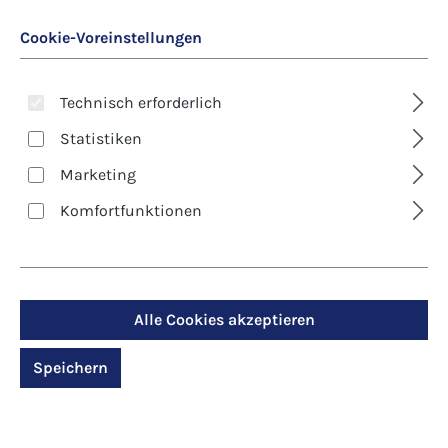
Cookie-Voreinstellungen
Technisch erforderlich
Statistiken
Marketing
Art. Nr.:
8371D
Komfortfunktionen
Kunst-Klappkarte -
Ostern - In seinem
Licht geborgen
Alle Cookies akzeptieren
Speichern
Regulärer Preis:
2,90 €
Preise inkl. MwSt. zzgl. Versandkosten