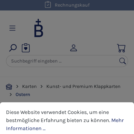
kostenloser Versand innerhalb D ab 50,00 €
Rechnungskauf
Zum Hauptinhalt springen
Karten
Kunst- und Premium Klappkarten
Ostern
Cookie-Voreinstellungen
Diese Website verwendet Cookies, um eine bestmöglic
Diese Website verwendet Cookies, um eine
Bildergalerie überspringen
bestmögliche Erfahrung bieten zu können.
Mehr
Informationen ...