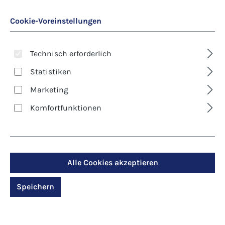
Cookie-Voreinstellungen
Technisch erforderlich
Statistiken
Marketing
Art. Nr.:
8306D
Komfortfunktionen
Kunst-Klappkarte -
Ostern -
Osterbotschaft Licht
Alle Cookies akzeptieren
und Leben
Speichern
Regulärer Preis:
2,90 €