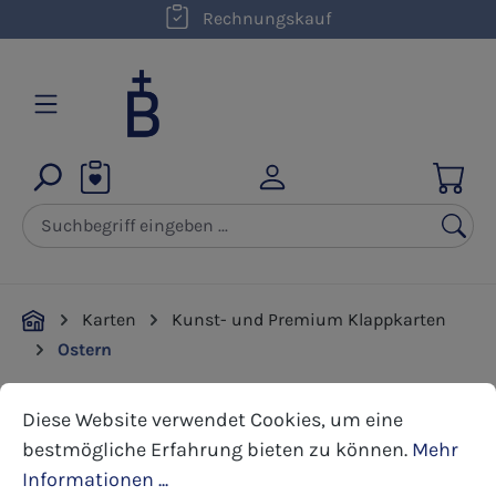
kostenloser Versand innerhalb D ab 50,00 €
Rechnungskauf
Zum Hauptinhalt springen
Karten
Kunst- und Premium Klappkarten
Ostern
Cookie-Voreinstellungen
Diese Website verwendet Cookies, um eine bestmöglic
Diese Website verwendet Cookies, um eine
Bildergalerie überspringen
bestmögliche Erfahrung bieten zu können.
Mehr
Informationen ...