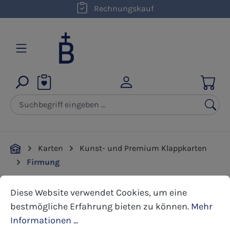
kostenloser Versand innerhalb D ab 50,00 €
Rechnungskauf
Zum Hauptinhalt springen
Karten
Kunst- und Premium Klappkarten
Firmung
Cookie-Voreinstellungen
Diese Website verwendet Cookies, um eine bestmöglic
Diese Website verwendet Cookies, um eine
Bildergalerie überspringen
bestmögliche Erfahrung bieten zu können.
Mehr
Informationen ...