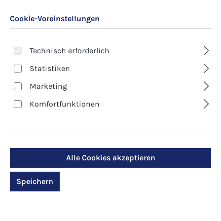
Cookie-Voreinstellungen
Technisch erforderlich
Statistiken
Marketing
Art. Nr.:
8511D
Komfortfunktionen
Kunst-Klappkarte -
Pfingsten - Der Geist
Gottes stärke Dich
Alle Cookies akzeptieren
Speichern
Regulärer Preis:
2,90 €
Preise inkl. MwSt. zzgl. Versandkosten