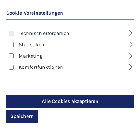
Cookie-Voreinstellungen
Technisch erforderlich
Statistiken
Marketing
Art. Nr.:
8523D
Komfortfunktionen
Kunst-Klappkarte -
Trauer - Ein
Blumengruß zum
Alle Cookies akzeptieren
Abschied
Speichern
Regulärer Preis:
2,90 €