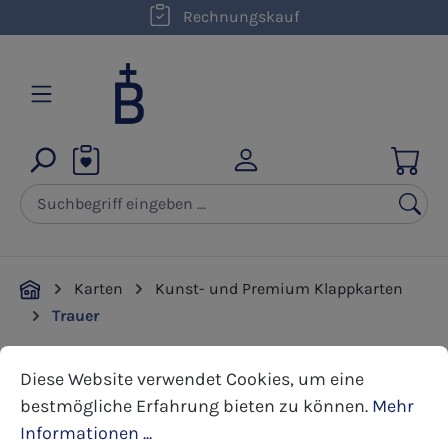
kostenloser Versand innerhalb D ab 50,00 €
Rechnungskauf
Zum Hauptinhalt springen
Karten
Kunst- und Premium Klappkarten
Trauer
Cookie-Voreinstellungen
Diese Website verwendet Cookies, um eine bestmöglic
Diese Website verwendet Cookies, um eine
Bildergalerie überspringen
bestmögliche Erfahrung bieten zu können.
Mehr
Informationen ...