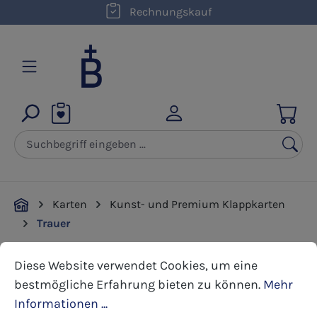
kostenloser Versand innerhalb D ab 50,00 €
Rechnungskauf
Zum Hauptinhalt springen
Karten
Kunst- und Premium Klappkarten
Trauer
Cookie-Voreinstellungen
Diese Website verwendet Cookies, um eine bestmöglic
Diese Website verwendet Cookies, um eine
Bildergalerie überspringen
bestmögliche Erfahrung bieten zu können.
Mehr
Informationen ...