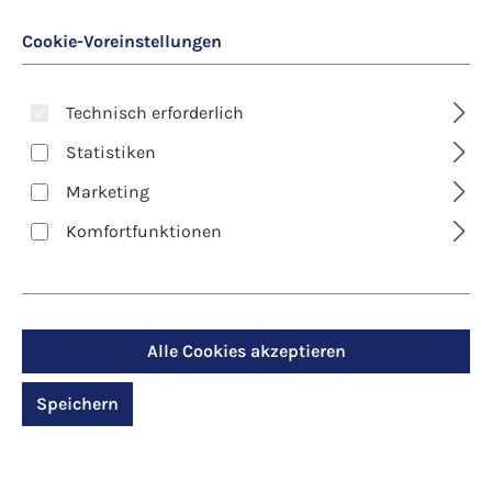
Cookie-Voreinstellungen
Technisch erforderlich
Statistiken
Marketing
Art. Nr.:
8617D
Komfortfunktionen
Kunst-Klappkarte -
Trauer - Tröstender
Zuspruch
Alle Cookies akzeptieren
Speichern
Regulärer Preis:
2,90 €
Preise inkl. MwSt. zzgl. Versandkosten