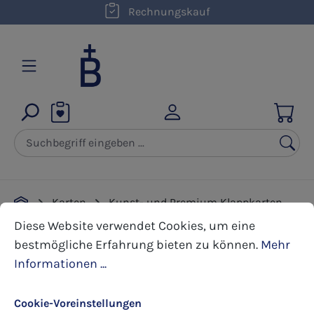
kostenloser Versand innerhalb D ab 50,00 €
Rechnungskauf
Zum Hauptinhalt springen
Karten
Kunst- und Premium Klappkarten
Cookie-Voreinstellungen
Diese Website verwendet Cookies, um eine bestmöglic
Ordensprofess
Diese Website verwendet Cookies, um eine
bestmögliche Erfahrung bieten zu können.
Mehr
Informationen ...
Bildergalerie überspringen
Cookie-Voreinstellungen