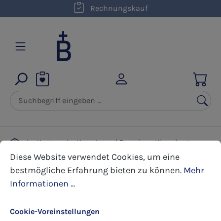
Rechnungskauf
Zum Hauptinhalt springen
Karten
Kunst- und Premium Klappkarten
Cookie-Voreinstellungen
Diese Website verwendet Cookies, um eine bestmöglic
Diamanthochzeit
Diese Website verwendet Cookies, um eine
bestmögliche Erfahrung bieten zu können.
Mehr
Informationen ...
Bildergalerie überspringen
Cookie-Voreinstellungen