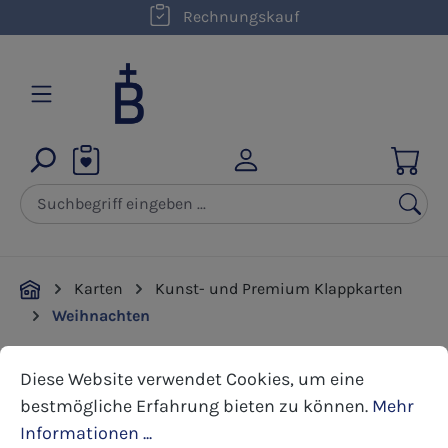
Rechnungskauf
Zum Hauptinhalt springen
Karten
Kunst- und Premium Klappkarten
Weihnachten
Cookie-Voreinstellungen
Diese Website verwendet Cookies, um eine bestmöglic
Diese Website verwendet Cookies, um eine
Bildergalerie überspringen
bestmögliche Erfahrung bieten zu können.
Mehr
Informationen ...