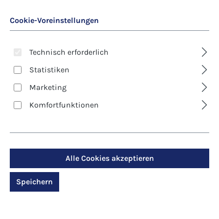
Cookie-Voreinstellungen
Technisch erforderlich
Statistiken
Marketing
Art. Nr.:
8044D
Komfortfunktionen
Kunst-Klappkarte -
Weihnachten - Auf
den Spuren des
Alle Cookies akzeptieren
Friedens
Speichern
Regulärer Preis:
2,90 €