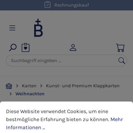
kostenloser Versand innerhalb D ab 50,00 €
Rechnungskauf
Zum Hauptinhalt springen
Karten
Kunst- und Premium Klappkarten
Weihnachten
Cookie-Voreinstellungen
Diese Website verwendet Cookies, um eine bestmöglic
Diese Website verwendet Cookies, um eine
Bildergalerie überspringen
bestmögliche Erfahrung bieten zu können.
Mehr
Informationen ...