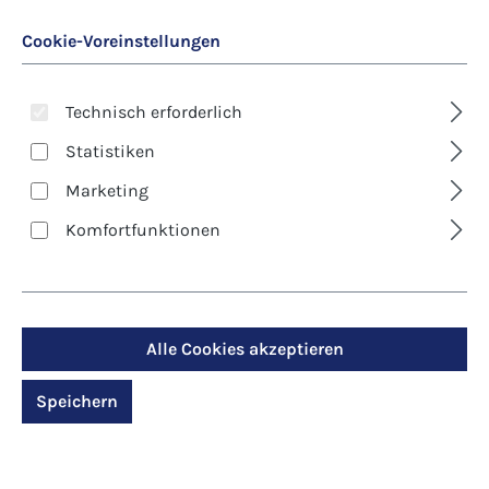
Cookie-Voreinstellungen
Technisch erforderlich
Statistiken
Marketing
Art. Nr.:
7533D
Komfortfunktionen
Kunst-Klappkarte -
Weihnachten - Die
Geburt Christi
Alle Cookies akzeptieren
Speichern
Regulärer Preis:
2,90 €
Preise inkl. MwSt. zzgl. Versandkosten