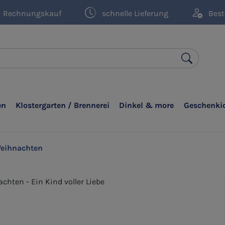
Rechnungskauf
schnelle Lieferung
Best
en
Klostergarten / Brennerei
Dinkel & more
Geschenki
eihnachten