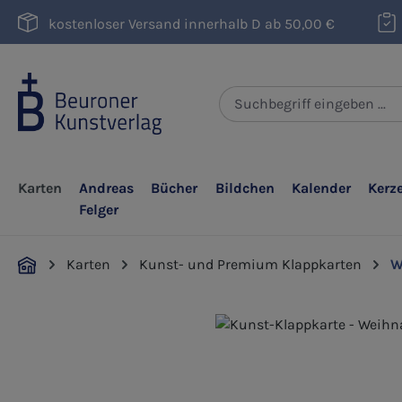
m Hauptinhalt springen
Zur Suche springen
Zur Hauptnavigation springen
kostenloser Versand innerhalb D ab 50,00 €
Karten
Andreas
Bücher
Bildchen
Kalender
Kerz
Felger
Karten
Kunst- und Premium Klappkarten
W
Bildergalerie überspringen