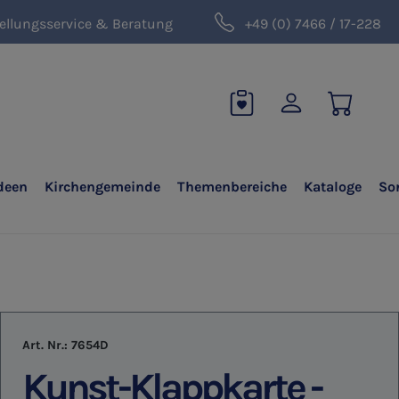
ellungsservice & Beratung
+49 (0) 7466 / 17-228
deen
Kirchengemeinde
Themenbereiche
Kataloge
So
Art. Nr.:
7654D
Kunst-Klappkarte -