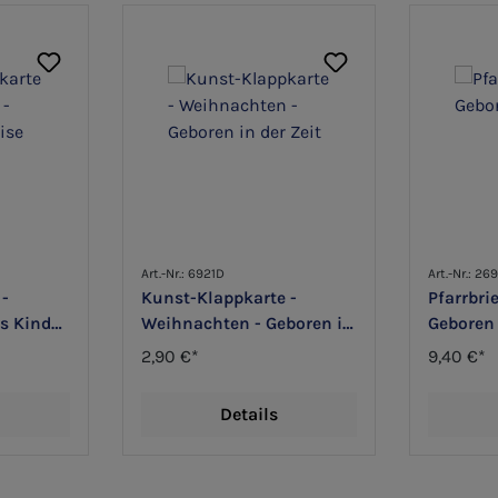
Art.-Nr.: 6921D
Art.-Nr.: 26
 -
Kunst-Klappkarte -
Pfarrbri
s Kind
Weihnachten - Geboren in
Geboren 
under
der Zeit
2,90 €*
9,40 €*
Details