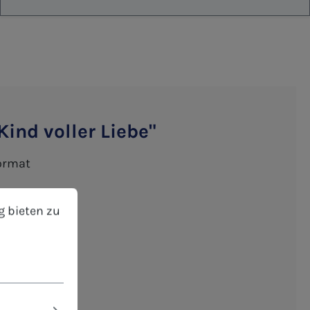
ind voller Liebe"
format
bieten zu können.
Mehr Informationen ...
g bieten zu
eibbar
Einzelwünsche