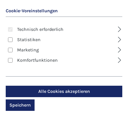
Cookie-Voreinstellungen
Technisch erforderlich
Statistiken
Marketing
Art. Nr.:
8340D
Komfortfunktionen
Kunst-Klappkarte -
Weihnachten - Ein
Stern geht auf
Alle Cookies akzeptieren
Speichern
Regulärer Preis:
2,90 €
Preise inkl. MwSt. zzgl. Versandkosten