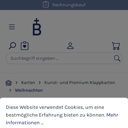
kostenloser Versand innerhalb D ab 50,00 €
Rechnungskauf
Zum Hauptinhalt springen
Karten
Kunst- und Premium Klappkarten
Weihnachten
Cookie-Voreinstellungen
Diese Website verwendet Cookies, um eine bestmöglic
Diese Website verwendet Cookies, um eine
Bildergalerie überspringen
bestmögliche Erfahrung bieten zu können.
Mehr
Informationen ...