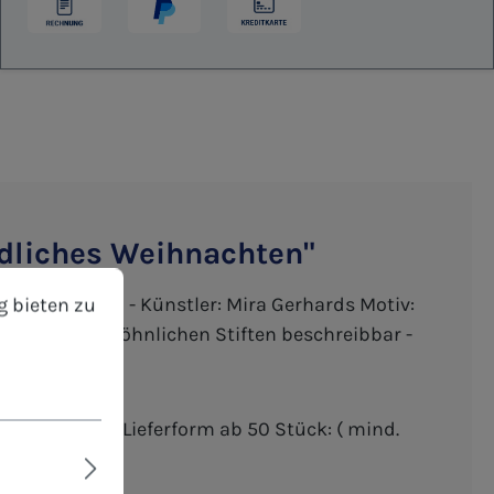
edliches Weihnachten"
bieten zu können.
Mehr Informationen ...
t-Hochformat - Künstler: Mira Gerhards Motiv:
g bieten zu
ut mit den gewöhnlichen Stiften beschreibbar -
Einzelwünsche - Lieferform ab 50 Stück: ( mind.