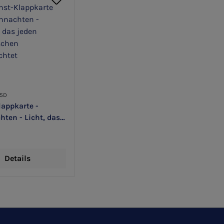
55D
appkarte -
ten - Licht, das
enschen
et
Details