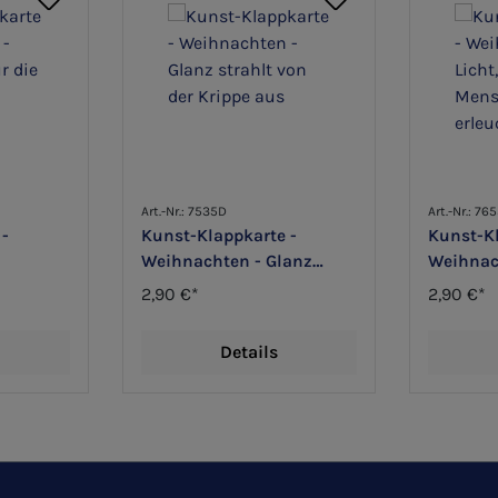
Art.-Nr.: 7535D
Art.-Nr.: 76
 -
Kunst-Klappkarte -
Kunst-Kl
Weihnachten - Glanz
Weihnach
ie Welt
strahlt von der Krippe aus
jeden M
2,90 €*
2,90 €*
erleucht
Details