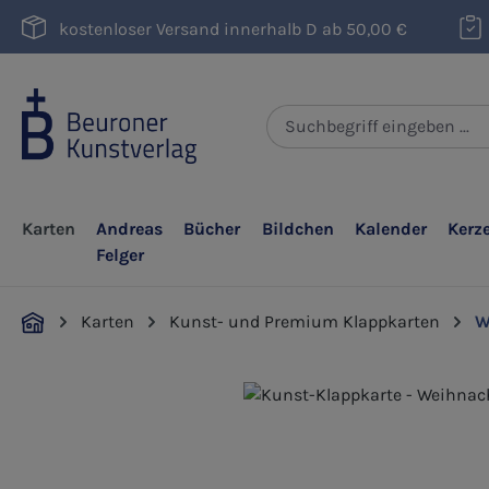
m Hauptinhalt springen
Zur Suche springen
Zur Hauptnavigation springen
kostenloser Versand innerhalb D ab 50,00 €
Karten
Andreas
Bücher
Bildchen
Kalender
Kerz
Felger
Karten
Kunst- und Premium Klappkarten
W
Bildergalerie überspringen