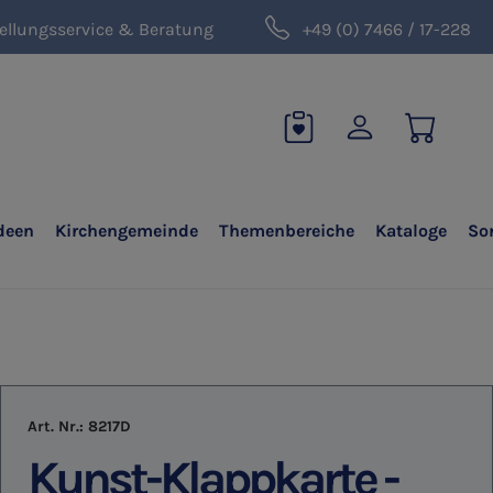
ellungsservice & Beratung
+49 (0) 7466 / 17-228
deen
Kirchengemeinde
Themenbereiche
Kataloge
So
Art. Nr.:
8217D
Kunst-Klappkarte -