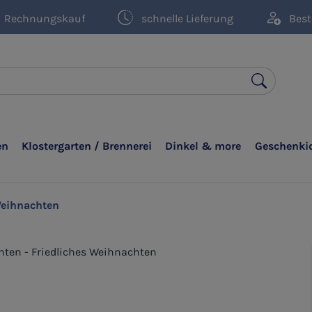
Rechnungskauf
schnelle Lieferung
Best
en
Klostergarten / Brennerei
Dinkel & more
Geschenki
eihnachten