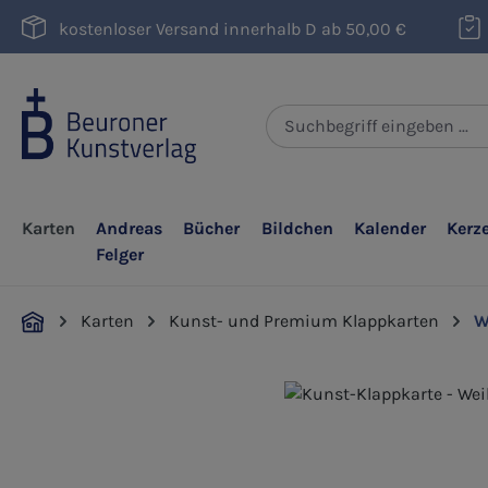
m Hauptinhalt springen
Zur Suche springen
Zur Hauptnavigation springen
kostenloser Versand innerhalb D ab 50,00 €
Karten
Andreas
Bücher
Bildchen
Kalender
Kerz
Felger
Karten
Kunst- und Premium Klappkarten
W
Bildergalerie überspringen