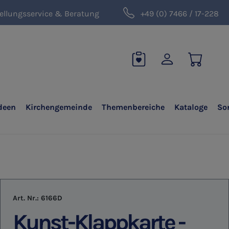
ellungsservice & Beratung
+49 (0) 7466 / 17-228
deen
Kirchengemeinde
Themenbereiche
Kataloge
So
Art. Nr.:
6166D
Kunst-Klappkarte -