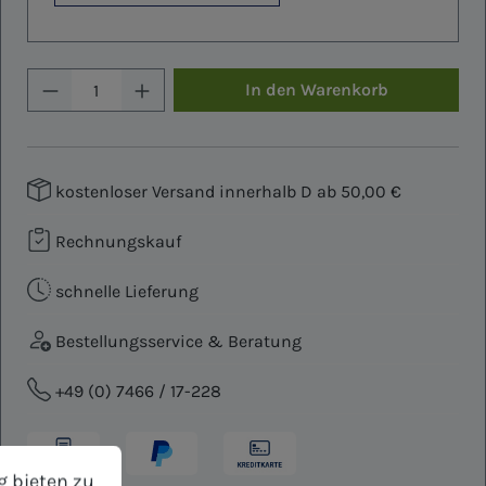
Produkt Anzahl: Gib den gewünschten W
In den Warenkorb
kostenloser Versand innerhalb D ab 50,00 €
Rechnungskauf
schnelle Lieferung
Bestellungsservice & Beratung
+49 (0) 7466 / 17-228
bieten zu können.
Mehr Informationen ...
g bieten zu