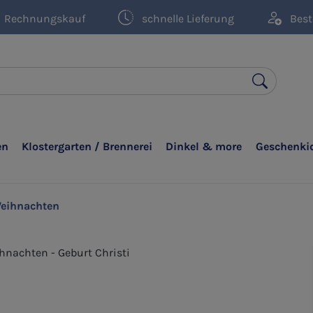
Rechnungskauf
schnelle Lieferung
Best
en
Klostergarten / Brennerei
Dinkel & more
Geschenki
eihnachten