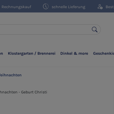
Rechnungskauf
schnelle Lieferung
Best
en
Klostergarten / Brennerei
Dinkel & more
Geschenki
eihnachten