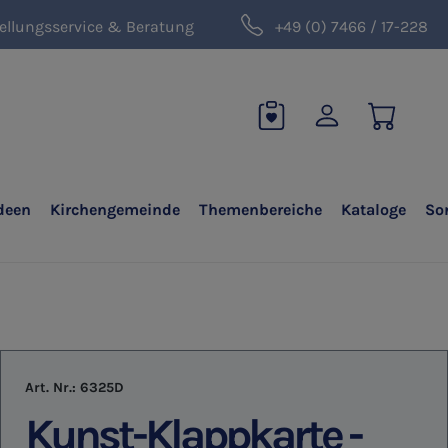
ellungsservice & Beratung
+49 (0) 7466 / 17-228
deen
Kirchengemeinde
Themenbereiche
Kataloge
So
Art. Nr.:
6325D
Kunst-Klappkarte -