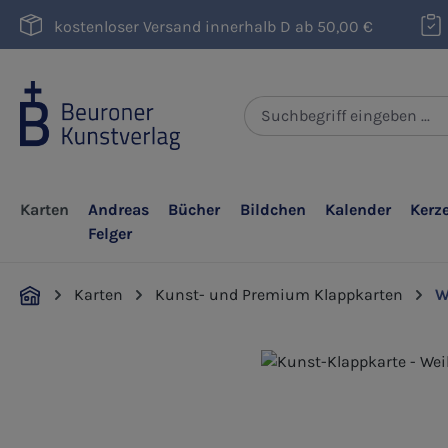
m Hauptinhalt springen
Zur Suche springen
Zur Hauptnavigation springen
kostenloser Versand innerhalb D ab 50,00 €
Karten
Andreas
Bücher
Bildchen
Kalender
Kerz
Felger
Karten
Kunst- und Premium Klappkarten
W
Bildergalerie überspringen