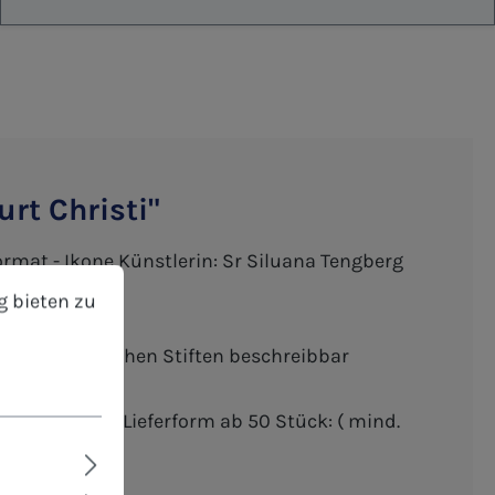
rt Christi"
rmat - Ikone Künstlerin: Sr Siluana Tengberg
bieten zu können.
Mehr Informationen ...
g bieten zu
t den gewöhnlichen Stiften beschreibbar
Einzelwünsche - Lieferform ab 50 Stück: ( mind.