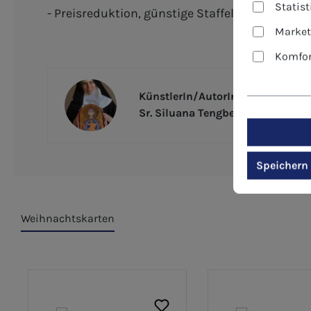
Statis
- Preisreduktion, günstige Staffelpreise - De
Market
Komfor
KünstlerIn/AutorIn
Sr. Siluana Tengberg OSB
Speichern
Weihnachtskarten
Produktgalerie überspringen