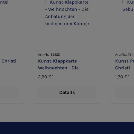
Art.-Nr.: 8212D
Art.-Nr.: 724
 Christi
Kunst-Klappkarte -
Kunst-Po
Weihnachten - Die
Christi
Anbetung der heiligen
2,90 €*
1,30 €*
drei Könige
Details