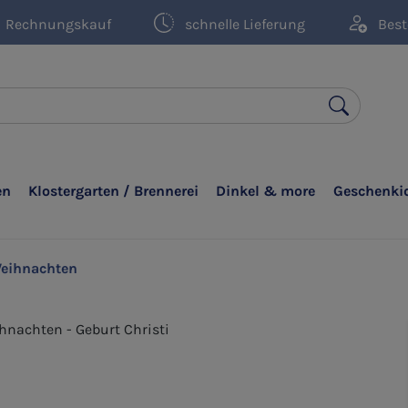
Rechnungskauf
schnelle Lieferung
Best
en
Klostergarten / Brennerei
Dinkel & more
Geschenki
eihnachten