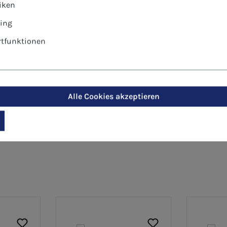
tiken
r gültige Stückpreis wird Ihnen nach Eingabe der gewün
ing
tfunktionen
Alle Cookies akzeptieren