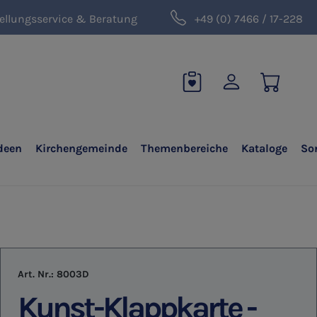
ellungsservice & Beratung
+49 (0) 7466 / 17-228
deen
Kirchengemeinde
Themenbereiche
Kataloge
So
Art. Nr.:
8003D
Kunst-Klappkarte -