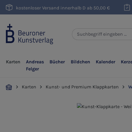
m Hauptinhalt springen
Zur Suche springen
Zur Hauptnavigation springen
kostenloser Versand innerhalb D ab 50,00 €
Karten
Andreas
Bücher
Bildchen
Kalender
Kerz
Felger
Karten
Kunst- und Premium Klappkarten
W
Bildergalerie überspringen