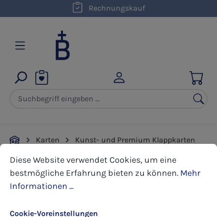
kostenloser Versand innerhalb D ab 50,00 €
Rechnungskauf
Zum Hauptinhalt springen
Karten
Kunst- und Premium Klappkarten
Cookie-Voreinstellungen
Diese Website verwendet Cookies, um eine bestmöglic
Weihnachten
Diese Website verwendet Cookies, um eine
bestmögliche Erfahrung bieten zu können.
Mehr
Bildergalerie überspringen
Informationen ...
Cookie-Voreinstellungen