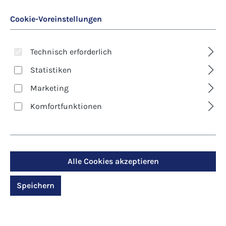
Cookie-Voreinstellungen
Technisch erforderlich
Statistiken
Marketing
Art. Nr.:
6645D
Komfortfunktionen
Kunst-Klappkarte -
Weihnachten - Licht
der Weihnacht
Alle Cookies akzeptieren
Speichern
Regulärer Preis:
2,90 €
Preise inkl. MwSt. zzgl. Versandkosten