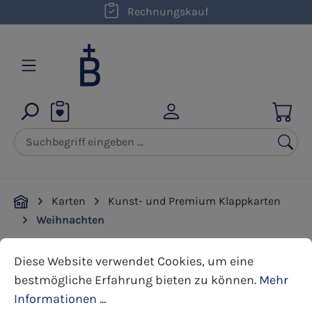
kostenloser Versand innerhalb D ab 50,00 €
Rechnungskauf
Zum Hauptinhalt springen
Karten
Kunst- und Premium Klappkarten
Weihnachten
Cookie-Voreinstellungen
Diese Website verwendet Cookies, um eine bestmöglic
Diese Website verwendet Cookies, um eine
Bildergalerie überspringen
bestmögliche Erfahrung bieten zu können.
Mehr
Informationen ...