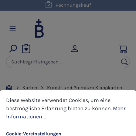
kostenloser Versand innerhalb D ab 50,00 €
Rechnungskauf
Zum Hauptinhalt springen
Karten
Kunst- und Premium Klappkarten
Cookie-Voreinstellungen
Diese Website verwendet Cookies, um eine bestmöglic
Weihnachten
Diese Website verwendet Cookies, um eine
bestmögliche Erfahrung bieten zu können.
Mehr
Bildergalerie überspringen
Informationen ...
Cookie-Voreinstellungen