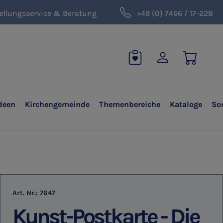
ellungsservice & Beratung
+49 (0) 7466 / 17-228
deen
Kirchengemeinde
Themenbereiche
Kataloge
So
Art. Nr.:
7647
Kunst-Postkarte - Die