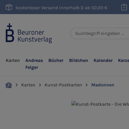
m Hauptinhalt springen
Zur Suche springen
Zur Hauptnavigation springen
kostenloser Versand innerhalb D ab 50,00 €
Karten
Andreas
Bücher
Bildchen
Kalender
Kerz
Felger
Karten
Kunst-Postkarten
Madonnen
Bildergalerie überspringen