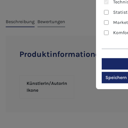
Technis
Statis
Beschreibung
Bewertungen
Market
Komfor
Produktinformationen "Kuns
Speichern
KünstlerIn/AutorIn
Ikone