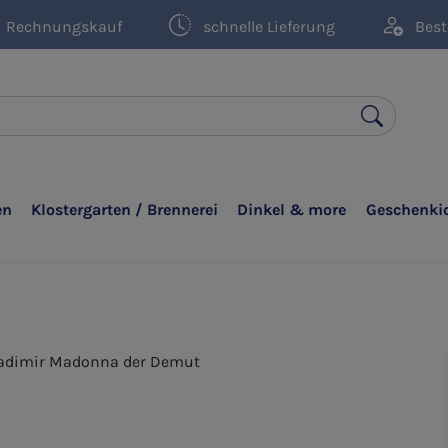
Rechnungskauf
schnelle Lieferung
Best
en
Klostergarten / Brennerei
Dinkel & more
Geschenki