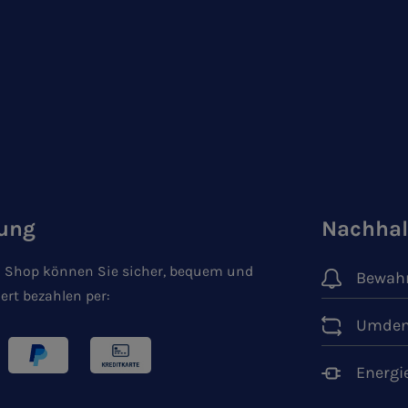
ung
Nachhal
 Shop können Sie sicher, bequem und
Bewahr
ert bezahlen per:
Umden
Energi