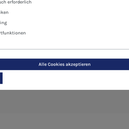
ch erforderlich
tiken
ing
tfunktionen
t-Postkarte - Die Wladimir Mado
Alle Cookies akzeptieren