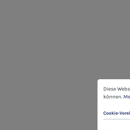
Cookie-Voreins
Diese Website
Diese Webs
können.
Me
Cookie-Vore