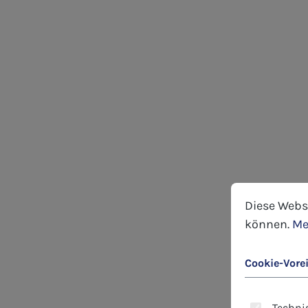
Cookie-Voreins
Diese Website
Diese Webs
können.
Me
Cookie-Vore
Technis