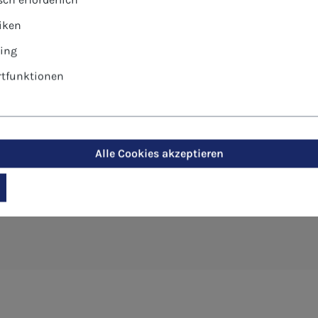
tiken
ing
tfunktionen
-Postkarte - Engel der Liebe"
Alle Cookies akzeptieren