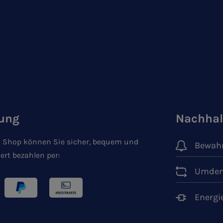
ung
Nachhal
 Shop können Sie sicher, bequem und
Bewahr
ert bezahlen per:
Umden
Energi