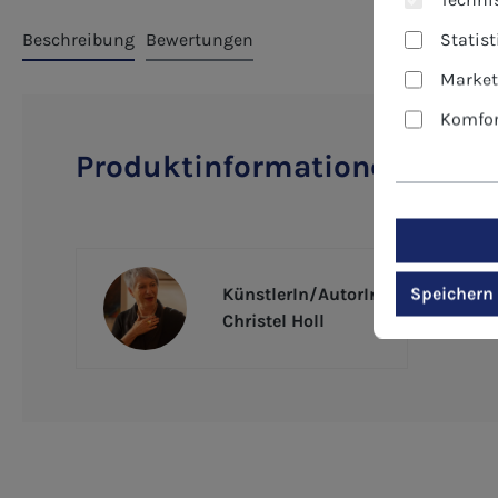
Statis
Beschreibung
Bewertungen
Market
Komfor
Produktinformationen "Kunst
Speichern
KünstlerIn/AutorIn
Christel Holl