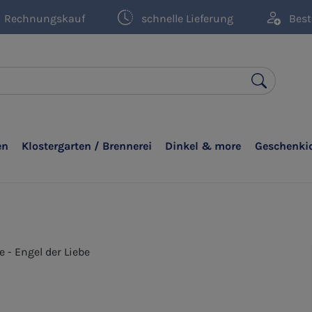
Rechnungskauf
schnelle Lieferung
Best
en
Klostergarten / Brennerei
Dinkel & more
Geschenki