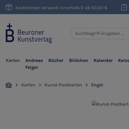
m Hauptinhalt springen
Zur Suche springen
Zur Hauptnavigation springen
kostenloser Versand innerhalb D ab 50,00 €
Karten
Andreas
Bücher
Bildchen
Kalender
Kerz
Felger
Karten
Kunst-Postkarten
Engel
Bildergalerie überspringen