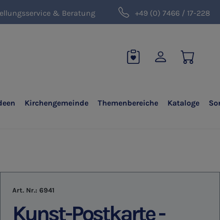
ellungsservice & Beratung
+49 (0) 7466 / 17-228
deen
Kirchengemeinde
Themenbereiche
Kataloge
So
Art. Nr.:
6941
Kunst-Postkarte -