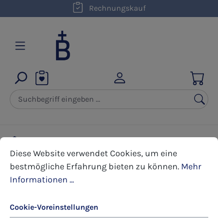
kostenloser Versand innerhalb D ab 50,00 €
Rechnungskauf
Zum Hauptinhalt springen
Karten
Kunst-Postkarten
Engel
Cookie-Voreinstellungen
Diese Website verwendet Cookies, um eine bestmöglic
Diese Website verwendet Cookies, um eine
bestmögliche Erfahrung bieten zu können.
Mehr
Bildergalerie überspringen
Informationen ...
Cookie-Voreinstellungen