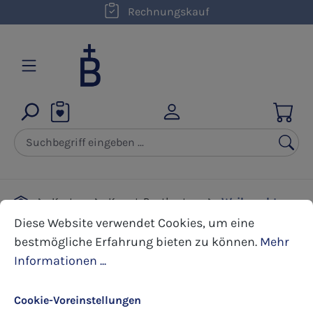
kostenloser Versand innerhalb D ab 50,00 €
Rechnungskauf
Zum Hauptinhalt springen
Karten
Kunst-Postkarten
Weihnachten
Cookie-Voreinstellungen
Diese Website verwendet Cookies, um eine bestmöglic
Diese Website verwendet Cookies, um eine
bestmögliche Erfahrung bieten zu können.
Mehr
Bildergalerie überspringen
Informationen ...
Cookie-Voreinstellungen