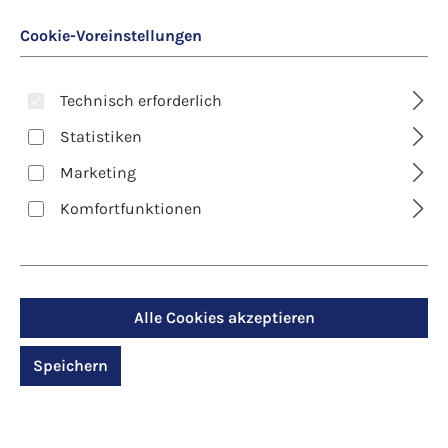
Cookie-Voreinstellungen
Technisch erforderlich
Statistiken
Marketing
Art. Nr.:
4339
Kunst-Postkarte -
Komfortfunktionen
Ostern - Auferstehung
Christi
Alle Cookies akzeptieren
Regulärer Preis:
1,30 €
Speichern
Preise inkl. MwSt. zzgl. Versandkosten
Produktdetails anzeigen