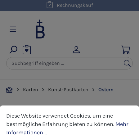
kostenloser Versand innerhalb D ab 50,00 €
Rechnungskauf
Zum Hauptinhalt springen
Karten
Kunst-Postkarten
Ostern
Cookie-Voreinstellungen
Diese Website verwendet Cookies, um eine bestmöglic
Bildergalerie überspringen
Diese Website verwendet Cookies, um eine
bestmögliche Erfahrung bieten zu können.
Mehr
Informationen ...