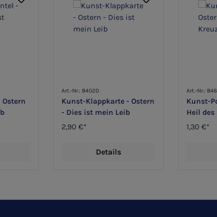
Art.-Nr.: 8402D
Art.-Nr.: 84
- Ostern
Kunst-Klappkarte - Ostern
Kunst-Po
ib
- Dies ist mein Leib
Heil des
2,90 €*
1,30 €*
Details