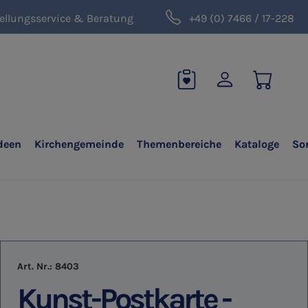
ellungsservice & Beratung
+49 (0) 7466 / 17-228
deen
Kirchengemeinde
Themenbereiche
Kataloge
So
Art. Nr.:
8403
Kunst-Postkarte -