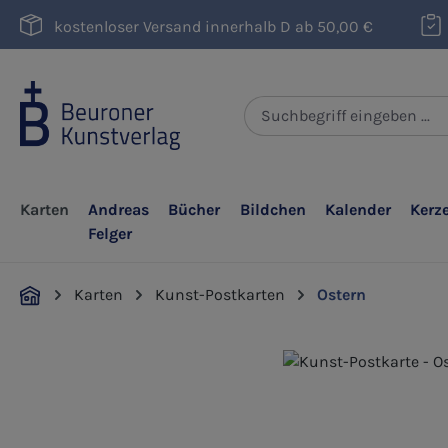
m Hauptinhalt springen
Zur Suche springen
Zur Hauptnavigation springen
kostenloser Versand innerhalb D ab 50,00 €
Karten
Andreas
Bücher
Bildchen
Kalender
Kerz
Felger
Karten
Kunst-Postkarten
Ostern
Bildergalerie überspringen