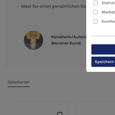
Statis
- Ideal für einen persönlichen Ostergruß an Fr
Market
Komfor
KünstlerIn/AutorIn
Beuroner Kunst
Speichern
Osterkarten
Produktgalerie überspringen