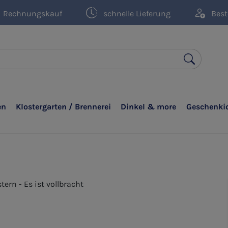
Rechnungskauf
schnelle Lieferung
Best
en
Klostergarten / Brennerei
Dinkel & more
Geschenki