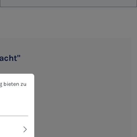
racht"
bieten zu können.
Mehr Informationen ...
g bieten zu
reibbar