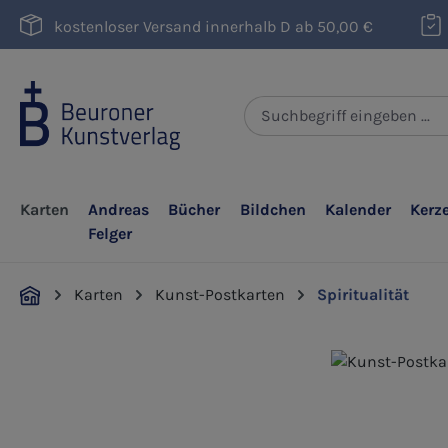
m Hauptinhalt springen
Zur Suche springen
Zur Hauptnavigation springen
kostenloser Versand innerhalb D ab 50,00 €
Karten
Andreas
Bücher
Bildchen
Kalender
Kerz
Felger
Karten
Kunst-Postkarten
Spiritualität
Bildergalerie überspringen