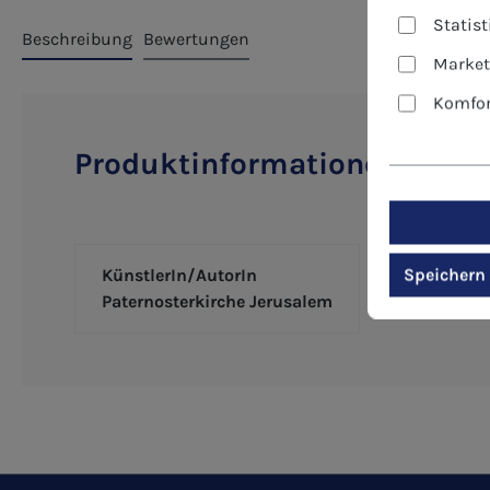
Statis
Beschreibung
Bewertungen
Market
Komfor
Produktinformationen "Kunst
Speichern
KünstlerIn/AutorIn
Paternosterkirche Jerusalem