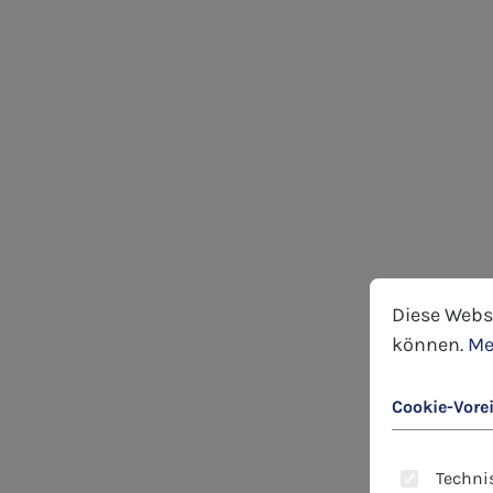
Cookie-Voreins
Diese Website
Diese Webs
können.
Me
Cookie-Vore
Technis