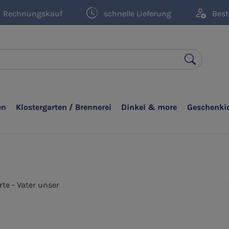
Rechnungskauf
schnelle Lieferung
Best
en
Klostergarten / Brennerei
Dinkel & more
Geschenki