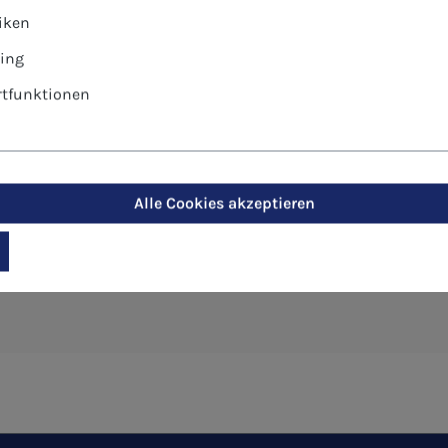
tiken
ing
tfunktionen
-Postkarte - Vater unser"
Alle Cookies akzeptieren