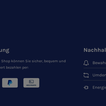
ung
Nachhal
 Shop können Sie sicher, bequem und
Bewahr
ert bezahlen per:
Umden
Energi