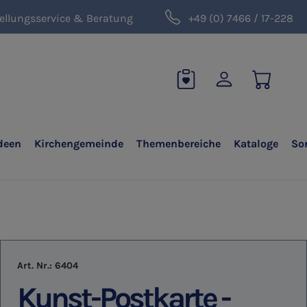
ellungsservice & Beratung
+49 (0) 7466 / 17-228
deen
Kirchengemeinde
Themenbereiche
Kataloge
So
Art. Nr.:
6404
Kunst-Postkarte -