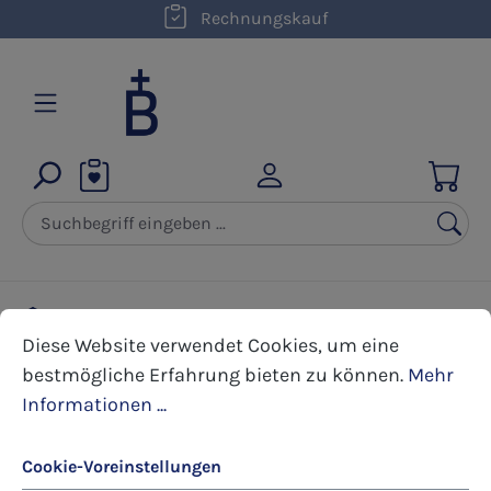
kostenloser Versand innerhalb D ab 50,00 €
Rechnungskauf
Zum Hauptinhalt springen
Bildchen
Trauerbildchen zum Aufklappen
Cookie-Voreinstellungen
Diese Website verwendet Cookies, um eine bestmöglic
Diese Website verwendet Cookies, um eine
bestmögliche Erfahrung bieten zu können.
Mehr
Bildergalerie überspringen
Informationen ...
Cookie-Voreinstellungen