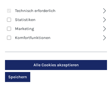
Technisch erforderlich
Statistiken
Marketing
Komfortfunktionen
Art. Nr.:
2337D
Mit dem Herrn
unterwegs
Alle Cookies akzeptieren
Speichern
Regulärer Preis:
12,00 €
Preise inkl. MwSt. zzgl. Versandkosten
Produktdetails anzeigen