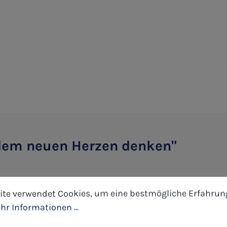
dem neuen Herzen denken"
tellungen
 verwendet Cookies, um eine bestmögliche Erfahrung 
ite verwendet Cookies, um eine bestmögliche Erfahrun
hr Informationen ...
Juden und Christen gleichsam bedeutend, sind doch seine Prophezeiungen