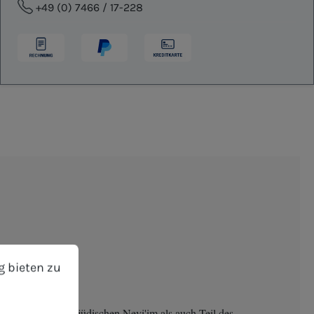
+49 (0) 7466 / 17-228
bieten zu können.
Mehr Informationen ...
g bieten zu
 sowohl Teil des jüdischen Nevi'im als auch Teil des