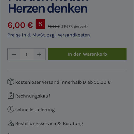
Herzen denken
Verkaufspreis:
6,00 €
%
Regulärer Preis:
18,00 €
(66.67% gespart)
Preise inkl. MwSt. zzgl. Versandkosten
Produkt Anzahl: Gib den gewünschten W
In den Warenkorb
kostenloser Versand innerhalb D ab 50,00 €
Rechnungskauf
schnelle Lieferung
Bestellungsservice & Beratung