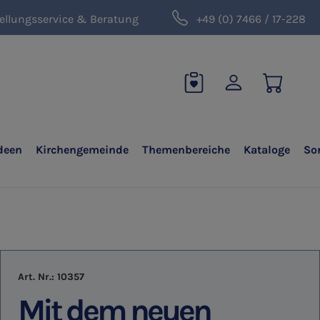
ellungsservice & Beratung
+49 (0) 7466 / 17-228
deen
Kirchengemeinde
Themenbereiche
Kataloge
So
Art. Nr.:
10357
Mit dem neuen