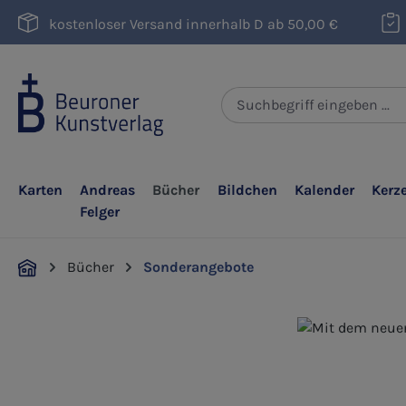
m Hauptinhalt springen
Zur Suche springen
Zur Hauptnavigation springen
kostenloser Versand innerhalb D ab 50,00 €
Karten
Andreas
Bücher
Bildchen
Kalender
Kerz
Felger
Bücher
Sonderangebote
Bildergalerie überspringen