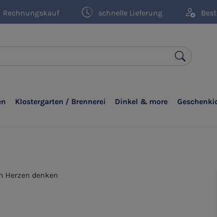
Rechnungskauf
schnelle Lieferung
Best
en
Klostergarten / Brennerei
Dinkel & more
Geschenki