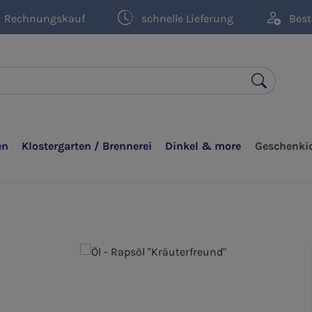
Rechnungskauf
schnelle Lieferung
Best
en
Klostergarten / Brennerei
Dinkel & more
Geschenki