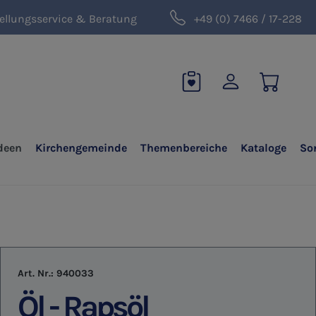
ellungsservice & Beratung
+49 (0) 7466 / 17-228
deen
Kirchengemeinde
Themenbereiche
Kataloge
So
Art. Nr.:
940033
Öl - Rapsöl