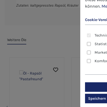
Zutaten: kaltgepresstes Rapsöl, Kräuter
können.
Me
Cookie-Vore
Technis
Weitere Öle
Statis
Market
Produktgalerie überspringen
Komfor
Speichern