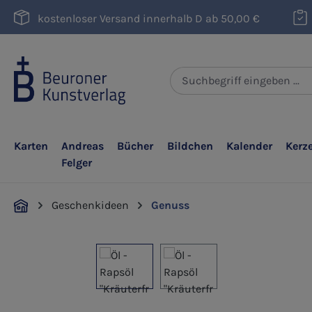
m Hauptinhalt springen
Zur Suche springen
Zur Hauptnavigation springen
kostenloser Versand innerhalb D ab 50,00 €
Karten
Andreas
Bücher
Bildchen
Kalender
Kerz
Felger
Geschenkideen
Genuss
Bildergalerie überspringen