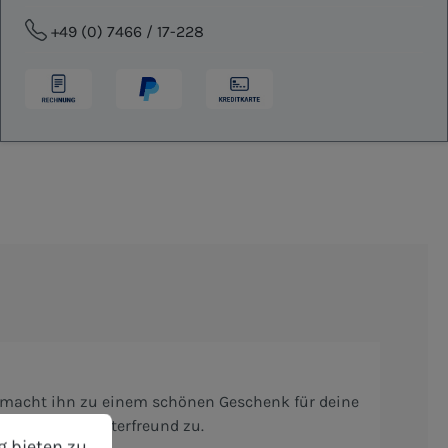
+49 (0) 7466 / 17-228
ss macht ihn zu einem schönen Geschenk für deine
bieten zu können.
Mehr Informationen ...
rsönlichen Kräuterfreund zu.
g bieten zu