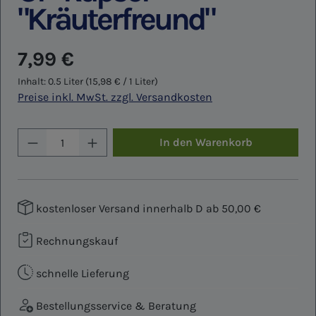
"Kräuterfreund"
Regulärer Preis:
7,99 €
Inhalt:
0.5 Liter
(15,98 € / 1 Liter)
Preise inkl. MwSt. zzgl. Versandkosten
Produkt Anzahl: Gib den gewünschten W
In den Warenkorb
kostenloser Versand innerhalb D ab 50,00 €
Rechnungskauf
schnelle Lieferung
Bestellungsservice & Beratung