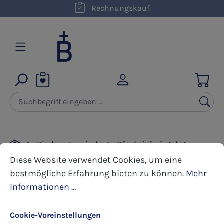
kostenloser Versand innerhalb D ab 50,00 €
Rechnungskauf
Zum Hauptinhalt springen
Kirchengemeinde
Pfarrbriefmäntel
Cookie-Voreinstellungen
Diese Website verwendet Cookies, um eine bestmöglic
Weihnachten
Diese Website verwendet Cookies, um eine
bestmögliche Erfahrung bieten zu können.
Mehr
Informationen ...
Bildergalerie überspringen
Cookie-Voreinstellungen