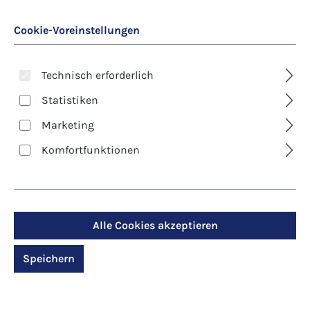
Cookie-Voreinstellungen
Technisch erforderlich
Statistiken
Marketing
Art. Nr.:
28504
Komfortfunktionen
Pfarrbriefmantel -
Ostern - Das Kreuz im
Licht der
Alle Cookies akzeptieren
Auferstehung
Speichern
Regulärer Preis:
9,40 €
Inhalt:
100 Stück