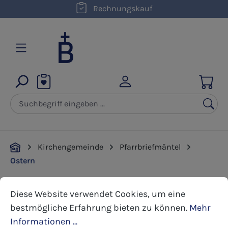
Rechnungskauf
Zum Hauptinhalt springen
Kirchengemeinde
Pfarrbriefmäntel
Ostern
Cookie-Voreinstellungen
Diese Website verwendet Cookies, um eine bestmöglic
Bildergalerie überspringen
Diese Website verwendet Cookies, um eine
bestmögliche Erfahrung bieten zu können.
Mehr
Informationen ...