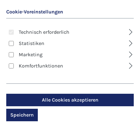
Cookie-Voreinstellungen
Technisch erforderlich
Statistiken
Marketing
Art. Nr.:
5-7914
Komfortfunktionen
Premium-Klappkarte -
Bäume - Blüten der
Freude
Alle Cookies akzeptieren
Speichern
Regulärer Preis:
3,80 €
Preise inkl. MwSt. zzgl. Versandkosten