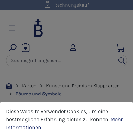
kostenloser Versand innerhalb D ab 50,00 €
Rechnungskauf
Zum Hauptinhalt springen
Karten
Kunst- und Premium Klappkarten
Bäume und Symbole
Cookie-Voreinstellungen
Diese Website verwendet Cookies, um eine bestmöglic
Diese Website verwendet Cookies, um eine
Bildergalerie überspringen
bestmögliche Erfahrung bieten zu können.
Mehr
Informationen ...