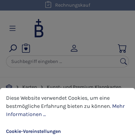
Rechnungskauf
Zum Hauptinhalt springen
Karten
Kunst- und Premium Klappkarten
Cookie-Voreinstellungen
Diese Website verwendet Cookies, um eine bestmöglic
Weihnachten
Diese Website verwendet Cookies, um eine
bestmögliche Erfahrung bieten zu können.
Mehr
Informationen ...
Bildergalerie überspringen
Cookie-Voreinstellungen