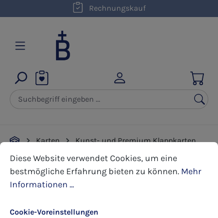
kostenloser Versand innerhalb D ab 50,00 €
Rechnungskauf
Zum Hauptinhalt springen
Karten
Kunst- und Premium Klappkarten
Cookie-Voreinstellungen
Diese Website verwendet Cookies, um eine bestmöglic
Weihnachten
Diese Website verwendet Cookies, um eine
bestmögliche Erfahrung bieten zu können.
Mehr
Informationen ...
Bildergalerie überspringen
Cookie-Voreinstellungen