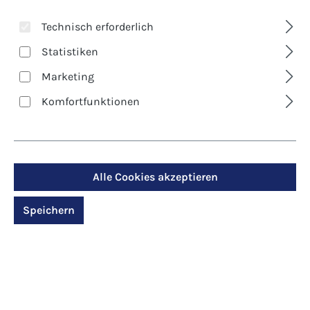
Technisch erforderlich
Statistiken
Marketing
Komfortfunktionen
Art. Nr.:
971000
Alle Cookies akzeptieren
Ravensburger Puzzle
Speichern
"Erzabtei St. Martin zu
Beuron"
Regulärer Preis:
29,90 €