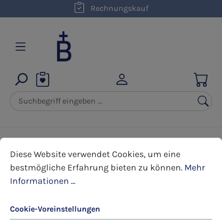
kostenloser Versand innerhalb D ab 50,00 €
Rechnungskauf
Zum Hauptinhalt springen
Cookie-Voreinstellungen
Diese Website verwendet Cookies, um eine bestmöglic
Themenbereiche
Kloster Beuron
Diese Website verwendet Cookies, um eine
bestmögliche Erfahrung bieten zu können.
Mehr
Bildergalerie überspringen
Informationen ...
Cookie-Voreinstellungen