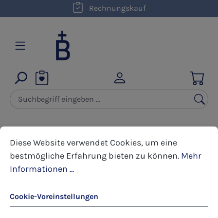
kostenloser Versand innerhalb D ab 50,00 €
Rechnungskauf
Zum Hauptinhalt springen
Cookie-Voreinstellungen
Diese Website verwendet Cookies, um eine bestmöglic
Bücher
Sonderangebote
Diese Website verwendet Cookies, um eine
bestmögliche Erfahrung bieten zu können.
Mehr
Informationen ...
Bildergalerie überspringen
Cookie-Voreinstellungen