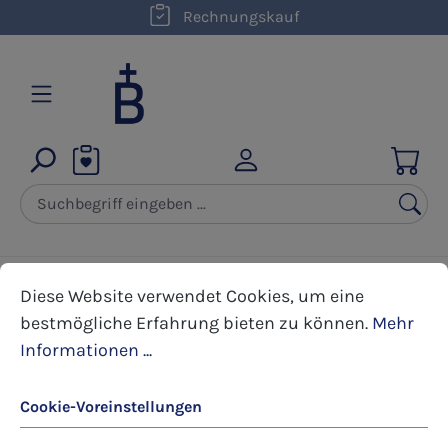
kostenloser Versand innerhalb D ab 50,00 €
Rechnungskauf
Zum Hauptinhalt springen
Cookie-Voreinstellungen
Diese Website verwendet Cookies, um eine bestmöglic
Geschenkideen
Handgefertigte Seifen
Diese Website verwendet Cookies, um eine
bestmögliche Erfahrung bieten zu können.
Mehr
Informationen ...
Bildergalerie überspringen
Cookie-Voreinstellungen